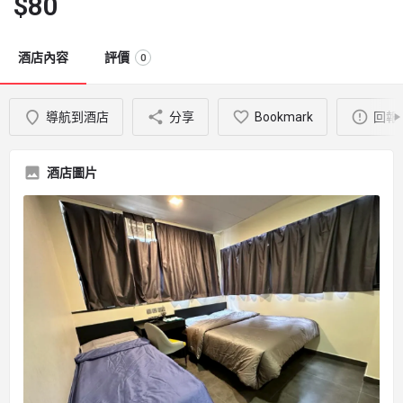
$
80
酒店內容
評價
0
導航到酒店
分享
Bookmark
回報
酒店圖片