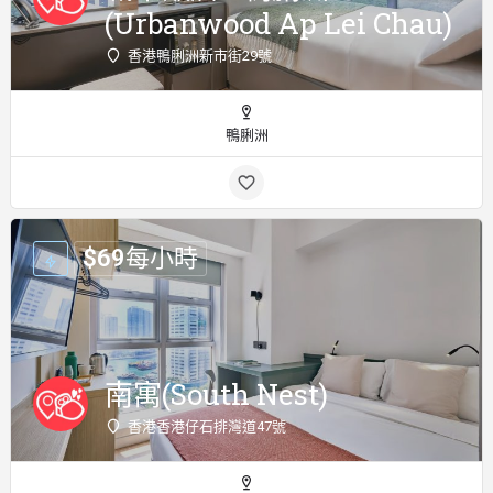
(Urbanwood Ap Lei Chau)
香港鴨脷洲新市街29號
鴨脷洲
$
69
每小時
南寓(South Nest)
香港香港仔石排灣道47號