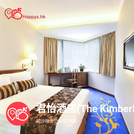
君怡酒店(The Kimberle
尖沙咀金巴利道28號