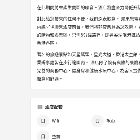
在此期間將會產生間斷的噪音。酒店將盡全力降低升
對此給您帶來的任何不便，我們深表歉意。 如果您需
內線~1#聯繫酒店前台，我們將非常樂意為您效勞。
的購物和娛樂區，只需5分鐘路程，即達尖沙咀港鐵
香港各區。
著名的旅遊景點如天星碼頭、星光大道、香港太空館
業辨事處皆在步行範圍內。 酒店除了設有典雅的餐廳
完善的商務中心、健身房和健康水療中心，為客人提
愜意和舒適。
酒店配套
Wifi
毛巾
空調