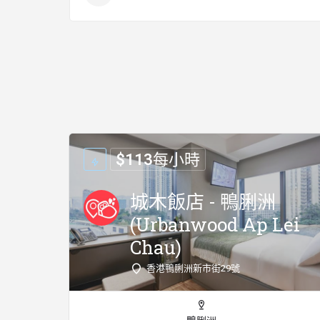
$
113
每小時
城木飯店 - 鴨脷洲
(Urbanwood Ap Lei
Chau)
香港鴨脷洲新市街29號