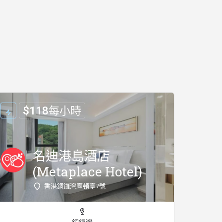
$
118
每小時
名迪港島酒店
(Metaplace Hotel)
香港銅鑼灣摩頓臺7號