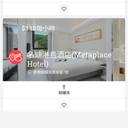
$
118
每小時
名迪港島酒店(Metaplace
Hotel)
香港銅鑼灣摩頓臺7號
銅鑼灣