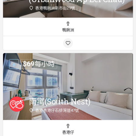
香港鴨脷洲新市街29號
鴨脷洲
$
69
每小時
南寓(South Nest)
香港香港仔石排灣道47號
香港仔