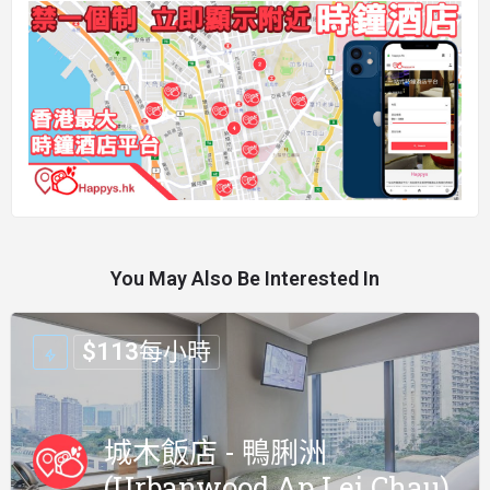
You May Also Be Interested In
$
113
每小時
城木飯店 - 鴨脷洲
(Urbanwood Ap Lei Chau)