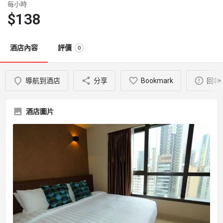
每小時
$
138
酒店內容
評價
0
導航到酒店
分享
Bookmark
回報
酒店圖片