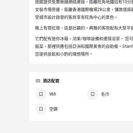
旅館提供免費無線網絡連接，距離旺角地鐵站有10分
女裝市場旁邊，距離香港國際機場28公里。彌敦道距
受城市設計啟發的客房享有旺角中心的景色。
晚上有霓虹燈，這是壯觀的。典雅的客房配有大型平
它們配有迷你冰箱，沏茶/咖啡設備和連接浴室。 您
飯菜，那裡供應包括亞洲和國際美食的自助餐。Stanford
您提供放鬆和小酌的理想場所。
酒店配套
Wifi
毛巾
空調