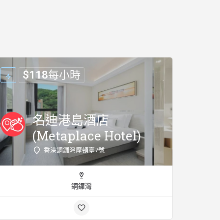
$
118
每小時
名迪港島酒店
(Metaplace Hotel)
香港銅鑼灣摩頓臺7號
銅鑼灣