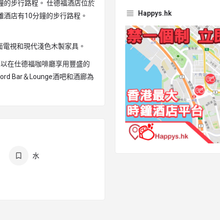
鐘的步行路程。 仕德福酒店位於
Happys.hk
離酒店有10分鐘的步行路程。
面電視和現代淺色木製家具。
可以在仕德福咖啡廳享用豐盛的
 Bar＆Lounge酒吧和酒廊為
水