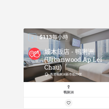
$
113
每小時
城木飯店 - 鴨脷洲
(Urbanwood Ap Lei
Chau)
香港鴨脷洲新市街29號
鴨脷洲