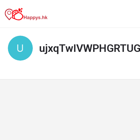
ujxqTwIVWPHGRTU