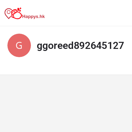
ggoreed892645127