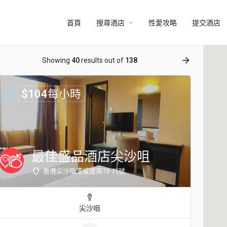
arrow_drop_down
首頁
搜尋酒店
性愛攻略
提交酒店
ow_backward
arrow_forward
Showing
40
results out of
138
$
104
每小時
最佳盛品酒店尖沙咀
香港尖沙咀漆咸道南73-75號
尖沙咀