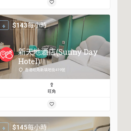
$
143
每小時
新天地酒店(Sunny Day
Hotel)
香港旺角新填地街419號
旺角
$
145
每小時