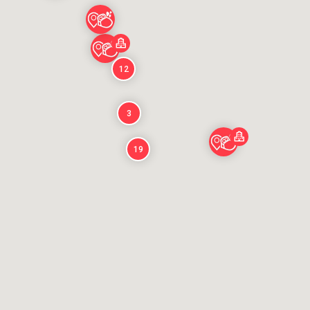
12
3
19