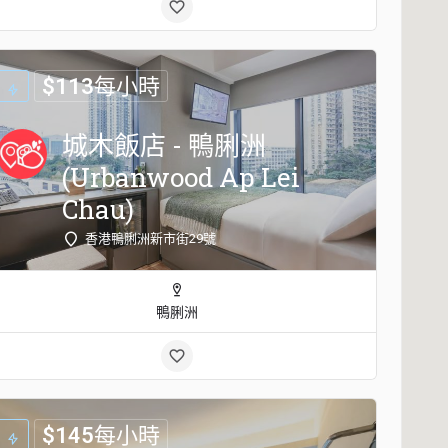
$
113
每小時
城木飯店 - 鴨脷洲
(Urbanwood Ap Lei
Chau)
香港鴨脷洲新市街29號
鴨脷洲
$
145
每小時