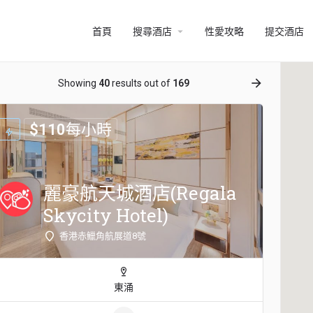
arrow_drop_down
首頁
搜尋酒店
性愛攻略
提交酒店
ow_backward
arrow_forward
Showing
40
results out of
169
$
110
每小時
麗豪航天城酒店(Regala
Skycity Hotel)
香港赤鱲角航展道8號
東涌