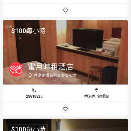
$
100
每小時
蜜月時租酒店
香港銅鑼灣利園山道70號
28818825
香港島, 銅鑼灣
$
100
每小時