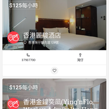
$
125
每小時
香港麗駿酒店
香港灣仔駱克道128號
37937700
灣仔
$
125
每小時
香港金鐘奕凨(Ying'nFlo,