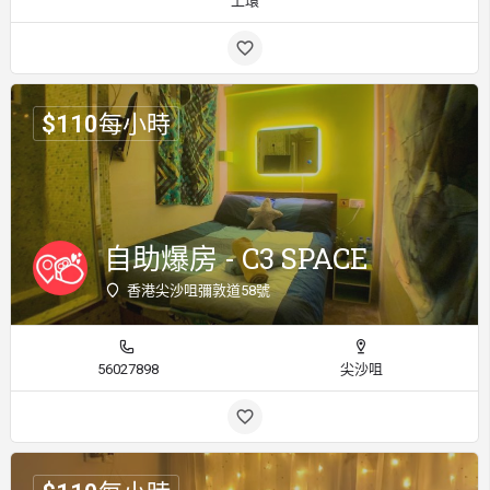
上環
$
110
每小時
自助爆房 - C3 SPACE
香港尖沙咀彌敦道58號
56027898
尖沙咀