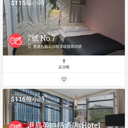
$
115
每小時
7號 No.7
香港九龍尖沙咀漆咸道南33號
尖沙咀
$
116
每小時
港島英迪格酒店(Hotel