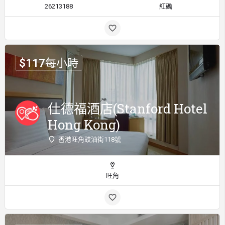
26213188
紅磡
$
117
每小時
仕德福酒店(Stanford Hotel
Hong Kong)
香港旺角豉油街118號
旺角