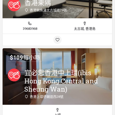
香港東隅
香港鰂魚涌太古城道29號
39683968
太古城, 香港島
$
109
每小時
宜必思香港中上環(ibis
Hong Kong Central and
Sheung Wan)
香港上環德輔道西28號