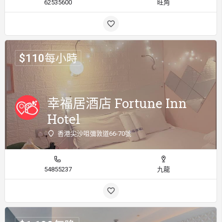
62535600
旺角
$
110
每小時
幸福居酒店 Fortune Inn
Hotel
香港尖沙咀彌敦道66-70號
54855237
九龍