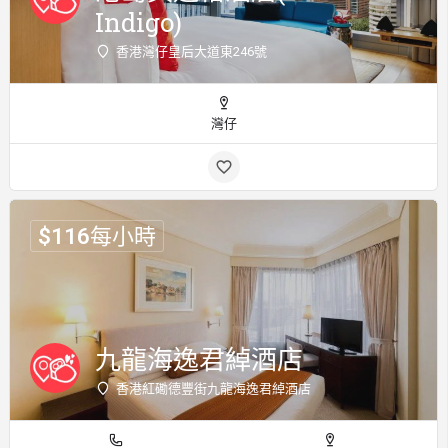
Indigo)
香港灣仔皇后大道東246號
灣仔
$
116
每小時
九龍海逸君綽酒店
香港紅磡德豐街九龍海逸君綽酒店