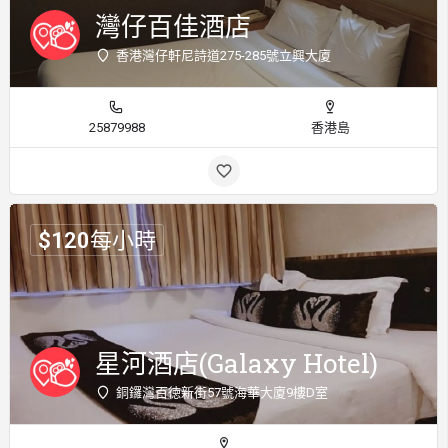
灣仔百佳酒店
香港灣仔軒尼詩道275-285號立興大廈
25879988
香港島
$
120
每小時
星河酒店(Galaxy Hotel)
銅鑼灣百徳新街57號海華大廈9樓D室