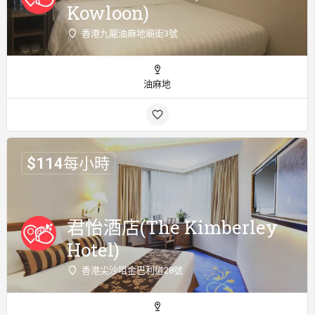
Kowloon)
香港九龍油麻地廟街3號
油麻地
$
114
每小時
君怡酒店(The Kimberley
Hotel)
香港尖沙咀金巴利道28號