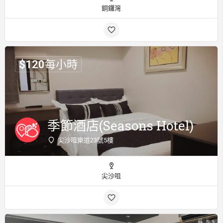
銅鑼灣
$
120
每小時
季節酒店(Seasons Hotel)
尖沙咀樂道23號5樓
尖沙咀