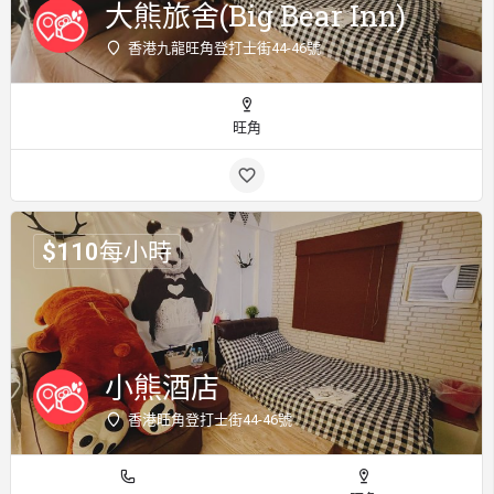
大熊旅舍(Big Bear Inn)
香港九龍旺角登打士街44-46號
旺角
$
110
每小時
小熊酒店
香港旺角登打士街44-46號