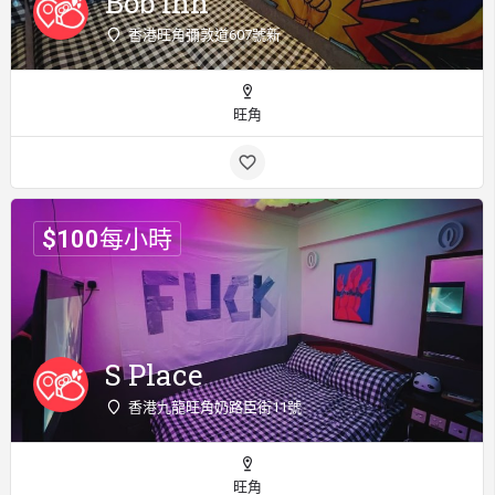
Bob Inn
香港旺角彌敦道607號新
旺角
$
100
每小時
S Place
香港九龍旺角奶路臣街11號
旺角