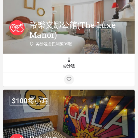
帝樂文娜公館(The Luxe
Manor)
尖沙咀金巴利道39號
尖沙咀
$
100
每小時