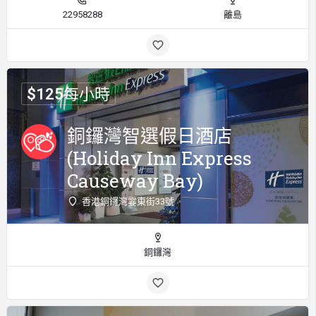
22958288
離島
$
125
每小時
銅鑼灣智選假日酒店
(Holiday Inn Express
Causeway Bay)
香港銅鑼灣霎東街33號
銅鑼灣