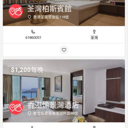
荃灣柏斯賓館
香港荃灣眾安街118號
61860051
荃灣
$
1,200
每晚
香港愉景灣酒店
香港愉景灣海澄湖畔路88號