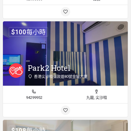
$
100
每小時
Park2 Hotel
香港尖沙咀彌敦道80號金鑾大廈
94299952
九龍, 尖沙咀
$
108
每小時