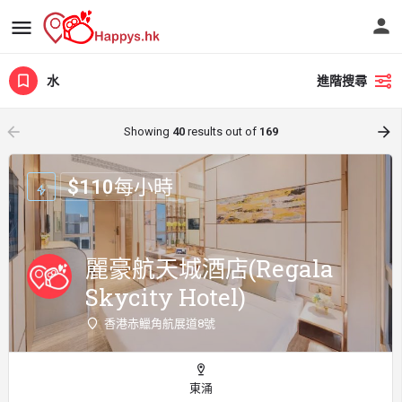
水
進階搜尋
arrow_backward
arrow_forward
Showing
40
results out of
169
$
110
每小時
麗豪航天城酒店(Regala
Skycity Hotel)
香港赤鱲角航展道8號
東涌