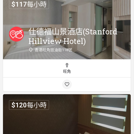
$
117
每小時
仕德福山景酒店(Stanford
Hillview Hotel)
香港旺角豉油街118號
旺角
$
120
每小時