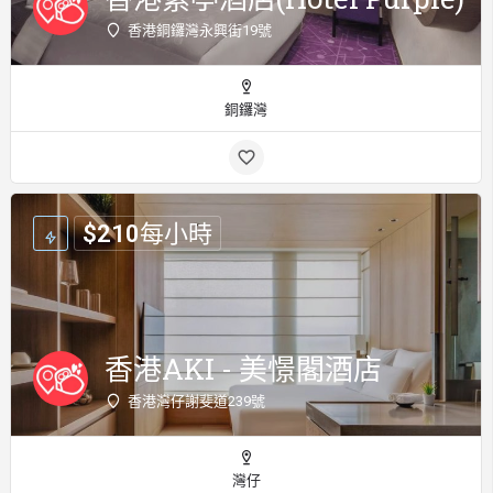
香港銅鑼灣永興街19號
銅鑼灣
$
210
每小時
香港AKI - 美憬閣酒店
香港灣仔謝斐道239號
灣仔