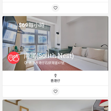
$
69
每小時
南寓(South Nest)
香港香港仔石排灣道47號
香港仔