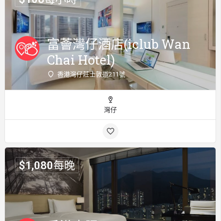
富薈灣仔酒店(iclub Wan
Chai Hotel)
香港灣仔莊士敦道211號
灣仔
$
1,080
每晚