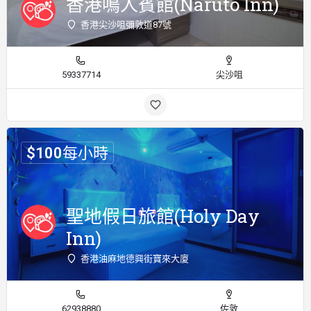
香港鳴人賓館(Naruto Inn)
香港尖沙咀彌敦道87號
59337714
尖沙咀
$
100
每小時
聖地假日旅館(Holy Day
Inn)
香港油麻地德興街寶來大廈
62938880
佐敦