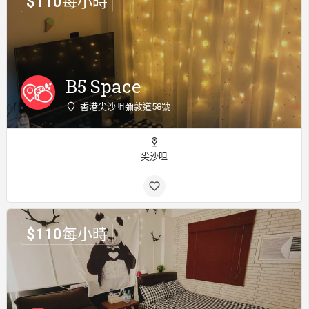
$
110
每小時
B5 Space
香港尖沙咀彌敦道58號
尖沙咀
$
110
每小時