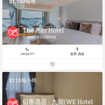
$
1,100
每晚
The Pier Hotel
香港西貢白沙灣街9號
29126777
新界, 西貢
$
113
每小時
伯惠酒店 - 九龍(WE Hotel