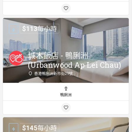
$
113
每小時
城木飯店 - 鴨脷洲
(Urbanwood Ap Lei Chau)
香港鴨脷洲新市街29號
鴨脷洲
$
145
每小時