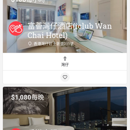
富薈灣仔酒店(iclub Wan
Chai Hotel)
香港灣仔莊士敦道211號
灣仔
$
1,080
每晚