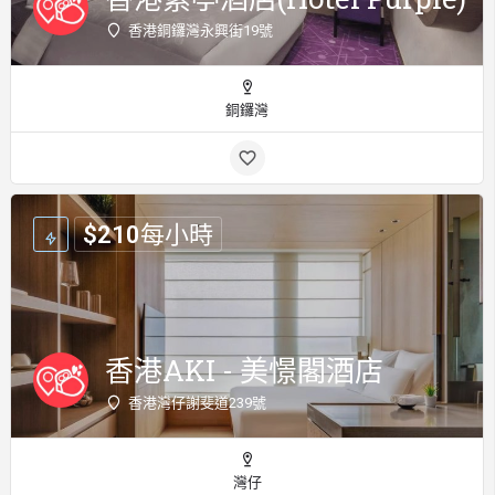
香港銅鑼灣永興街19號
銅鑼灣
$
210
每小時
香港AKI - 美憬閣酒店
香港灣仔謝斐道239號
灣仔