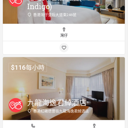
Indigo)
香港灣仔皇后大道東246號
灣仔
$
116
每小時
九龍海逸君綽酒店
香港紅磡德豐街九龍海逸君綽酒店