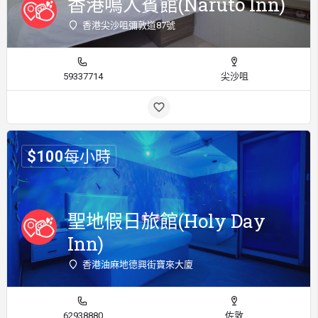
香港鳴人賓館(Naruto Inn)
香港尖沙咀彌敦道87號
59337714
尖沙咀
$
100
每小時
聖地假日旅館(Holy Day
Inn)
香港油麻地德興街寶來大廈
62938880
佐敦