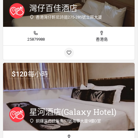
灣仔百佳酒店
香港灣仔軒尼詩道275-285號立興大廈
25879988
香港島
$
120
每小時
星河酒店(Galaxy Hotel)
銅鑼灣百徳新街57號海華大廈9樓D室