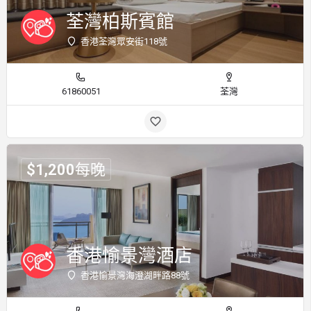
荃灣柏斯賓館
香港荃灣眾安街118號
61860051
荃灣
$
1,200
每晚
香港愉景灣酒店
香港愉景灣海澄湖畔路88號