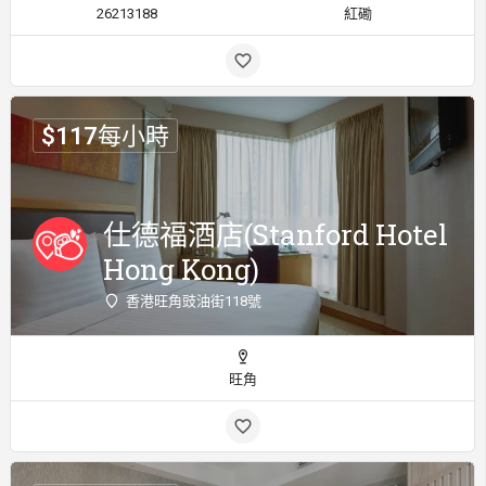
26213188
紅磡
$
117
每小時
仕德福酒店(Stanford Hotel
Hong Kong)
香港旺角豉油街118號
旺角