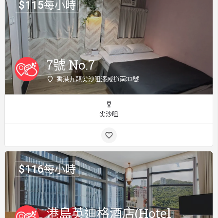
$
115
每小時
7號 No.7
香港九龍尖沙咀漆咸道南33號
尖沙咀
$
116
每小時
港島英迪格酒店(Hotel