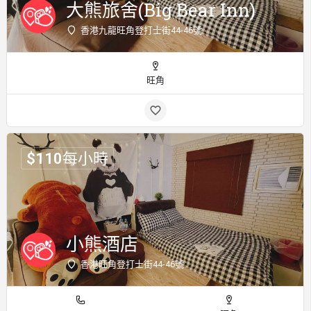
大熊旅舍(Big Bear Inn)
香港九龍旺角登打士街44-46號
旺角
$
110
每小時
小熊酒店
香港旺角登打士街44-46號