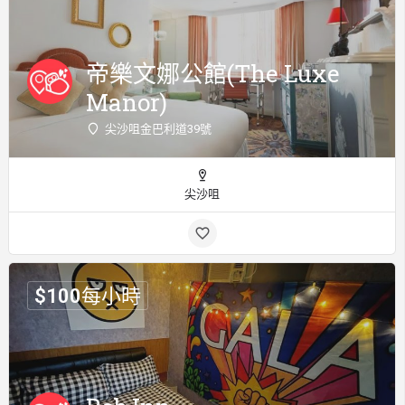
帝樂文娜公館(The Luxe
Manor)
尖沙咀金巴利道39號
尖沙咀
$
100
每小時