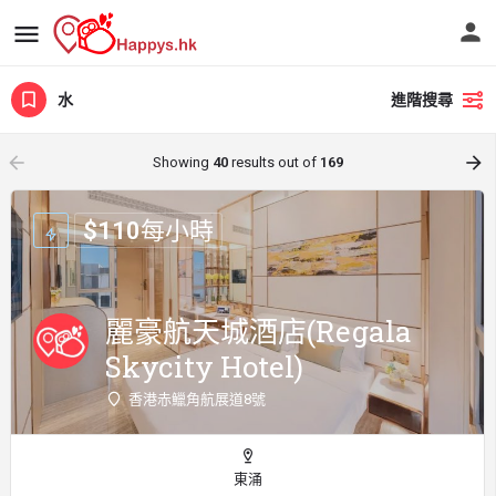
水
進階搜尋
arrow_backward
arrow_forward
Showing
40
results out of
169
$
110
每小時
麗豪航天城酒店(Regala
Skycity Hotel)
香港赤鱲角航展道8號
東涌