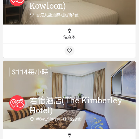
Kowloon)
香港九龍油麻地廟街3號
油麻地
$
114
每小時
君怡酒店(The Kimberley
Hotel)
香港尖沙咀金巴利道28號