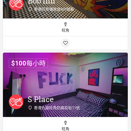
Bob Inn
香港旺角彌敦道607號新
旺角
$
100
每小時
S Place
香港九龍旺角奶路臣街11號
旺角