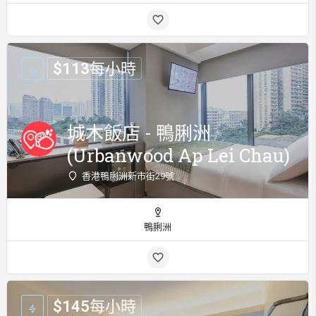
$
113
每小時
城木飯店 - 鴨脷洲
(Urbanwood Ap Lei Chau)
香港鴨脷洲新市街29號
鴨脷洲
$
145
每小時