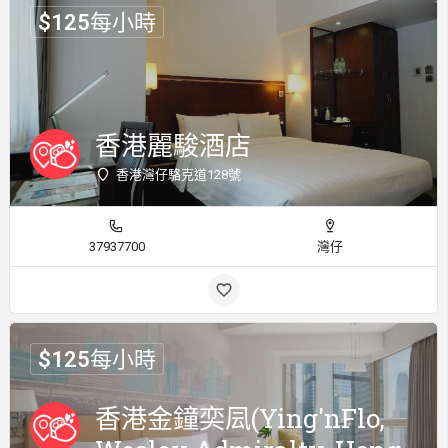
$
125
每小時
香港麗駿酒店
香港灣仔駱克道128號
37937700
灣仔
$
125
每小時
香港金鐘奕凨(Ying'nFlo,