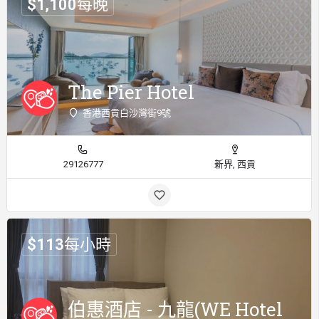
$
1,100
每晚
The Pier Hotel
香港西貢白沙灣街9號
29126777
新界, 西貢
$
113
每小時
伯惠酒店 - 九龍(WE Hotel