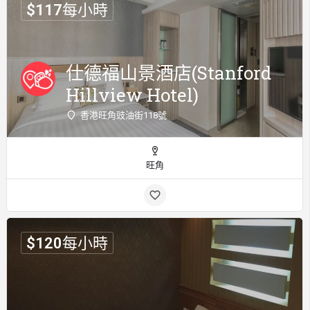
$
117
每小時
仕德福山景酒店(Stanford
Hillview Hotel)
香港旺角豉油街118號
旺角
$
120
每小時