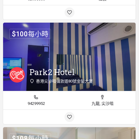
$
100
每小時
Park2 Hotel
香港尖沙咀彌敦道80號金鑾大廈
94299952
九龍, 尖沙咀
$
108
每小時