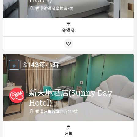
香港銅鑼灣摩頓臺7號
銅鑼灣
$
143
每小時
新天地酒店(Sunny Day
Hotel)
香港旺角新填地街419號
旺角