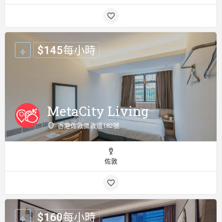
$
145
每小時
MetaCity Living
香港佐敦彌敦道182號
佐敦
$
160
每小時