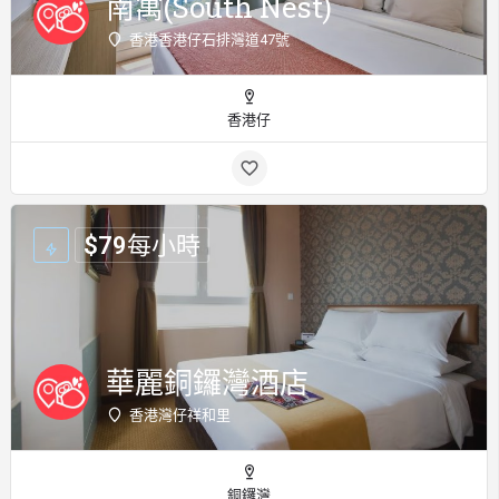
南寓(South Nest)
香港香港仔石排灣道47號
香港仔
$
79
每小時
華麗銅鑼灣酒店
香港灣仔祥和里
銅鑼灣