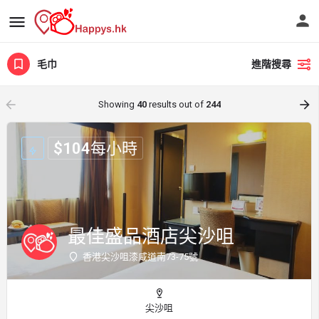
毛巾
進階搜尋
arrow_backward
arrow_forward
Showing
40
results out of
244
$
104
每小時
最佳盛品酒店尖沙咀
香港尖沙咀漆咸道南73-75號
尖沙咀