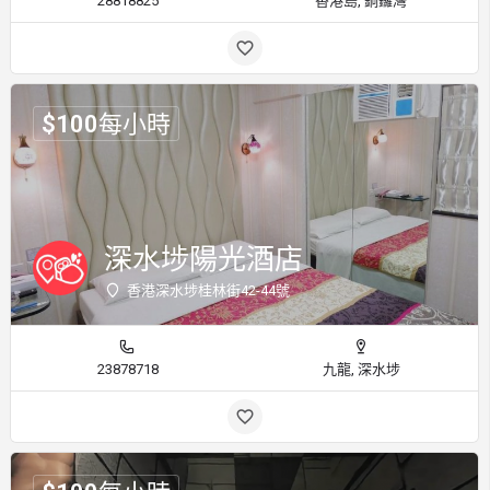
28818825
香港島, 銅鑼灣
$
100
每小時
深水埗陽光酒店
香港深水埗桂林街42-44號
23878718
九龍, 深水埗