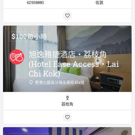
62938880
佐敦
$
100
每小時
旭逸雅捷酒店‧荔枝角
(Hotel Ease Access‧Lai
Chi Kok)
香港九龍長沙灣永康街42a號
荔枝角