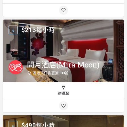
$
213
每小時
問月酒店(Mira Moon)
香港灣仔謝斐道388號
銅鑼灣
$
490
每小時