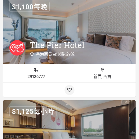
$
1,100
每晚
The Pier Hotel
香港西貢白沙灣街9號
29126777
新界, 西貢
$
1,125
每小時