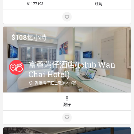
61177193
旺角
$
108
每小時
富薈灣仔酒店(iclub Wan
Chai Hotel)
香港灣仔莊士敦道211號
灣仔