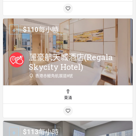
$
110
每小時
麗豪航天城酒店(Regala
Skycity Hotel)
香港赤鱲角航展道8號
東涌
$
113
每小時