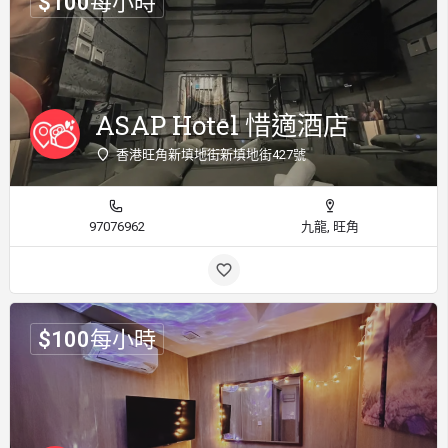
$
100
每小時
ASAP Hotel 惜適酒店
香港旺角新填地街新填地街427號
97076962
九龍, 旺角
$
100
每小時