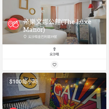
帝樂文娜公館(The Luxe
Manor)
尖沙咀金巴利道39號
尖沙咀
$
100
每小時