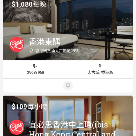
$
1,080
每晚
香港東隅
香港鰂魚涌太古城道29號
39683968
太古城, 香港島
$
109
每小時
宜必思香港中上環(ibis
Hong Kong Central and