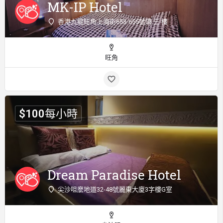
MK-IP Hotel
香港九龍旺角上海街653-655號唐 三 樓
旺角
$
100
每小時
Dream Paradise Hotel
尖沙咀麼地道32-48號麗東大廈3字樓G室