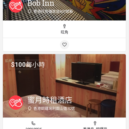
Bob Inn
香港旺角彌敦道607號新
旺角
$
100
每小時
蜜月時租酒店
香港銅鑼灣利園山道70號