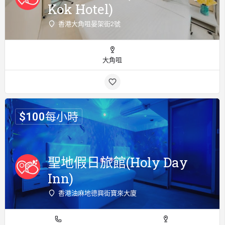
Kok Hotel)
香港大角咀晏架街2號
大角咀
$
100
每小時
聖地假日旅館(Holy Day
Inn)
香港油麻地德興街寶來大廈