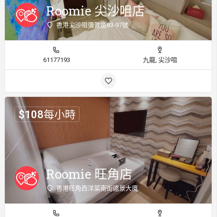
Roomie 尖沙咀店
香港尖沙咀彌敦道83-97號
61177193
九龍, 尖沙咀
$
108
每小時
Roomie 旺角店
香港旺角西洋菜南街遠景大廈