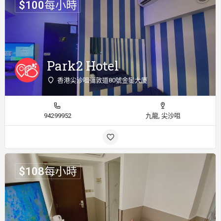
$
100
每小時
Park2 Hotel
香港尖沙咀彌敦道80號金鑾大廈
94299952
九龍, 尖沙咀
$
108
每小時