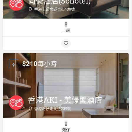
尚豪酒店(Sohotel)
香港上環文咸東街139號
上環
$
210
每小時
香港AKI - 美憬閣酒店
香港灣仔謝斐道239號
灣仔