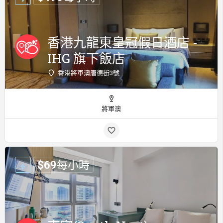
香港九龍東皇冠假日酒店 -
IHG 旗下飯店
香港將軍澳唐德街3號
將軍澳
$
69
每小時