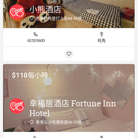
小熊酒店
香港旺角登打士街44-46號
62535600
旺角
$
110
每小時
幸福居酒店 Fortune Inn
Hotel
香港尖沙咀彌敦道66-70號