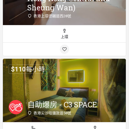
Sheung Wan)
香港上環德輔道西28號
上環
$
110
每小時
自助爆房 - C3 SPACE
香港尖沙咀彌敦道58號