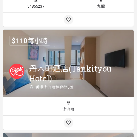
54855237
九龍
$
110
每小時
丹木町酒店(Tankityou
Hotel)
香港尖沙咀棉登徑5號
尖沙咀