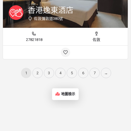
香港逸東酒店
佐敦彌敦道380號
27821818
佐敦
1
2
3
4
5
6
7
→
地圖檢示