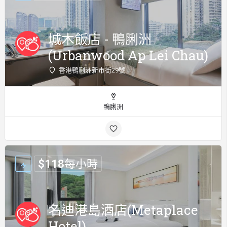
城木飯店 - 鴨脷洲
(Urbanwood Ap Lei Chau)
香港鴨脷洲新市街29號
鴨脷洲
$
118
每小時
名迪港島酒店(Metaplace
Hotel)