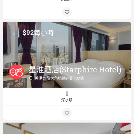
$
92
每小時
星淮酒店(Starphire Hotel)
香港九龍大角咀通州街103號
深水埗