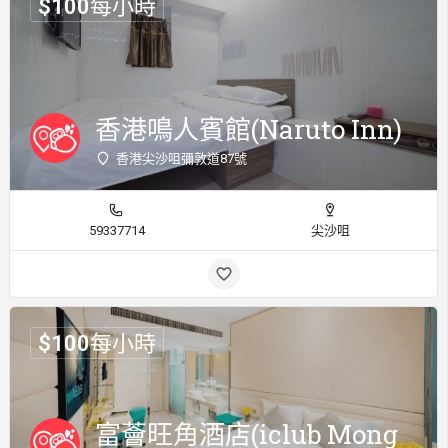
$
100
每小時
香港鳴人賓館(Naruto Inn)
香港尖沙咀彌敦道87號
59337714
尖沙咀
$
100
每小時
富薈旺角酒店(iclub Mong