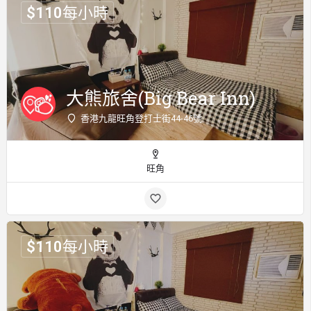
$
110
每小時
大熊旅舍(Big Bear Inn)
香港九龍旺角登打士街44-46號
旺角
$
110
每小時