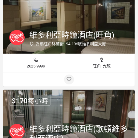
維多利亞時鐘酒店(旺角)
香港旺角砵蘭街194-196號維多利亞大廈
2625 9999
旺角, 九龍
$
170
每小時
維多利亞時鐘酒店(歌頓維多