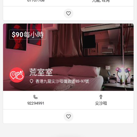
67707768
九龍, 旺角
$
90
每小時
荒室室
香港九龍尖沙咀彌敦道83-97號
92294991
尖沙咀