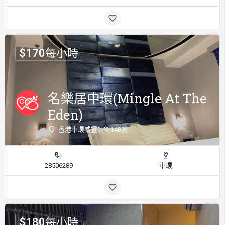
$
170
每小時
名樂居中環(Mingle At The
Eden)
香港中環威靈頓街148號
28506289
中環
$
180
每小時