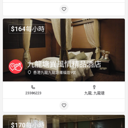
$
164
每小時
九龍塘異風情精品酒店
香港九龍九龍塘羅福道9號
23386223
九龍, 九龍塘
$
170
每小時