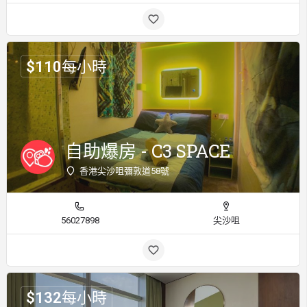
$
110
每小時
自助爆房 - C3 SPACE
香港尖沙咀彌敦道58號
56027898
尖沙咀
$
132
每小時