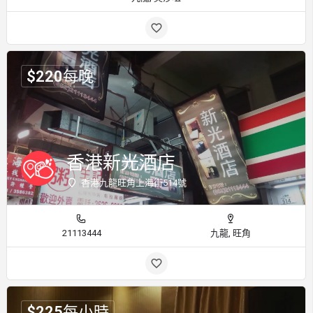
$
220
每晚
香港新光酒店
香港九龍旺角上海街514號
21113444
九龍, 旺角
$
225
每小時