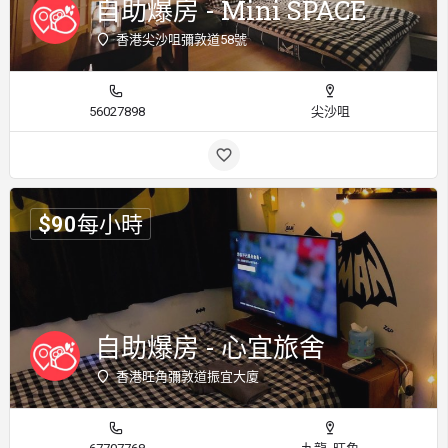
自助爆房 - Mini SPACE
香港尖沙咀彌敦道58號
56027898
尖沙咀
$
90
每小時
自助爆房 - 心宜旅舍
香港旺角彌敦道振宜大廈