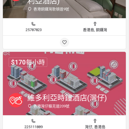
利亞酒店)
香港銅鑼灣歌頓道9號
25787823
香港島, 銅鑼灣
$
170
每小時
維多利亞時鐘酒店(灣仔)
香港灣仔駱克道209號
225111889
灣仔, 香港島