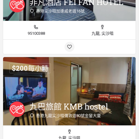
非凡酒店 FEI FAN HOTEL
香港尖沙咀加連威老道16號
95100388
九龍, 尖沙咀
$
200
每小時
九巴旅館 KMB hostel
香港九龍尖沙咀彌敦道80號金鑾大廈
九龍, 尖沙咀