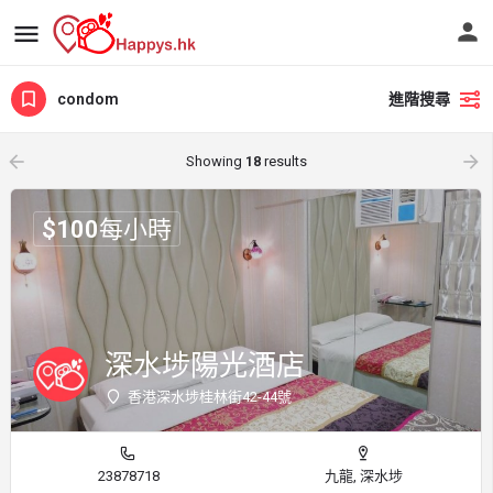
condom
進階搜尋
arrow_backward
arrow_forward
Showing
18
results
$
100
每小時
深水埗陽光酒店
香港深水埗桂林街42-44號
23878718
九龍, 深水埗