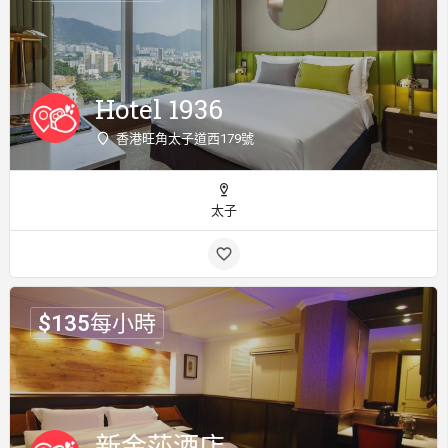
Hotel 1936
香港旺角太子道西179號
太子
$
135
每小時
新金莎酒店