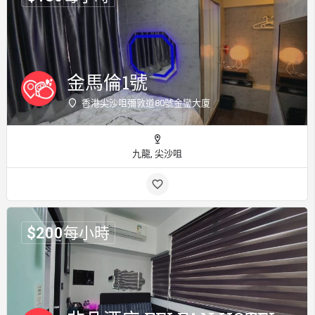
金馬倫1號
香港尖沙咀彌敦道80號金鑾大廈
九龍, 尖沙咀
$
200
每小時