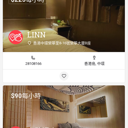
LINN
香港中環榮華里8-16號榮華大廈B座
28108166
香港島, 中環
$
90
每小時