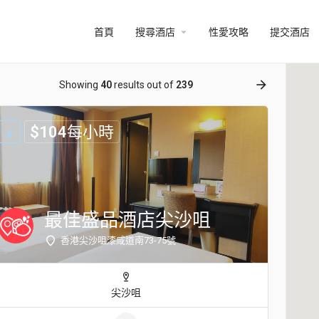
arrow_drop_down
首頁
搜尋酒店
性愛攻略
提交酒店
ow_backward
arrow_forward
Showing
40
results out of
239
$
104
每小時
最佳盛品酒店尖沙咀
香港尖沙咀漆咸道南73-75號
尖沙咀