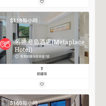
$
118
每小時
名迪港島酒店(Metaplace
Hotel)
香港銅鑼灣摩頓臺7號
銅鑼灣
$
160
每小時