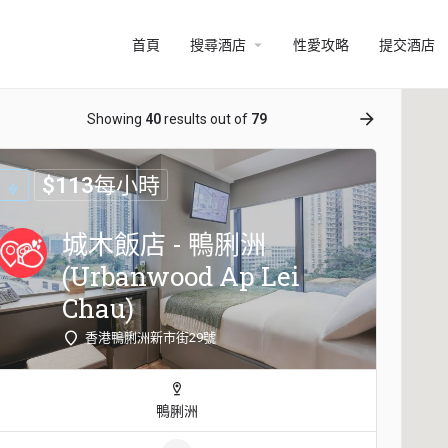
arrow_drop_down
首頁
搜尋酒店
性愛攻略
提交酒店
ow_backward
arrow_forward
Showing
40
results out of
79
$
113
每小時
城木飯店 - 鴨脷洲
(Urbanwood Ap Lei
Chau)
香港鴨脷洲新市街29號
鴨脷洲