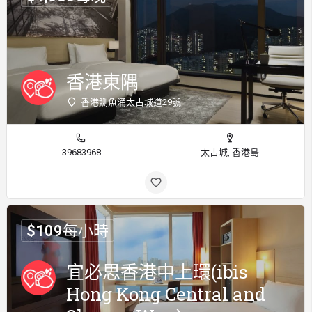
香港東隅
香港鰂魚涌太古城道29號
39683968
太古城, 香港島
$
109
每小時
宜必思香港中上環(ibis
Hong Kong Central and