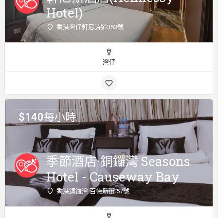
Hotel)
香港灣仔軒尼詩道353號
灣仔
$
140
每小時
季節酒店·銅鑼灣 Seasons
Hotel - Causeway Bay
香港銅鑼灣 百徳新街 57號