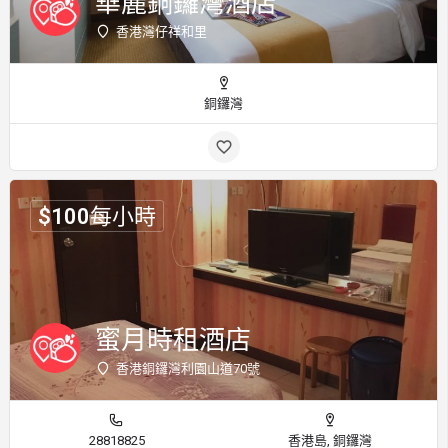
華麗銅鑼灣酒店
香港灣仔祥和里
銅鑼灣
$
100
每小時
蜜月時租酒店
香港銅鑼灣利園山道70號
28818825
香港島, 銅鑼灣