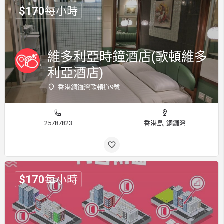
$
170
每小時
維多利亞時鐘酒店(歌頓維多
利亞酒店)
香港銅鑼灣歌頓道9號
25787823
香港島, 銅鑼灣
$
170
每小時