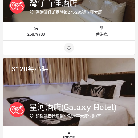
灣仔百佳酒店
香港灣仔軒尼詩道275-285號立興大廈
25879988
香港島
$
120
每小時
星河酒店(Galaxy Hotel)
銅鑼灣百徳新街57號海華大廈9樓D室