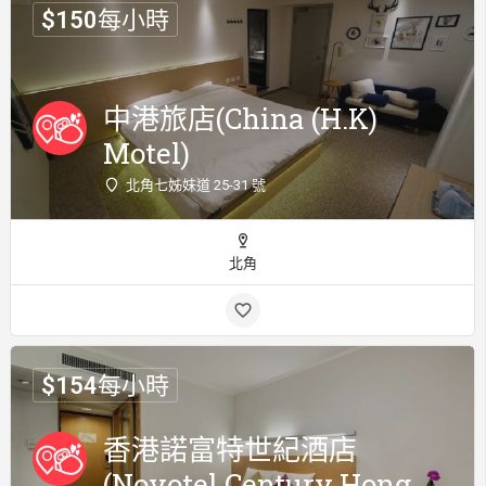
$
150
每小時
中港旅店(China (H.K)
Motel)
北角七姊妹道 25-31 號
北角
$
154
每小時
香港諾富特世紀酒店
(Novotel Century Hong