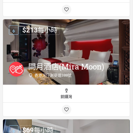
$
213
每小時
問月酒店(Mira Moon)
香港灣仔謝斐道388號
銅鑼灣
$
69
每小時