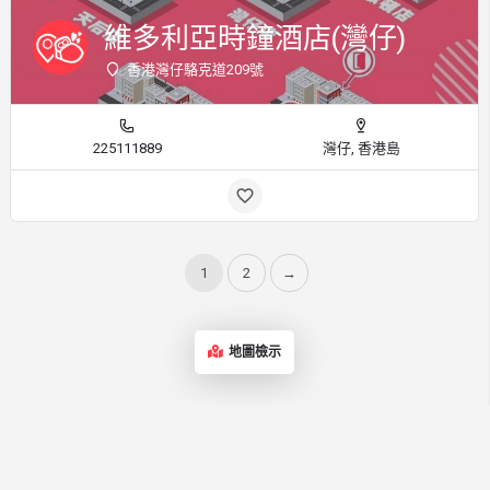
維多利亞時鐘酒店(灣仔)
香港灣仔駱克道209號
225111889
灣仔, 香港島
1
2
→
地圖檢示