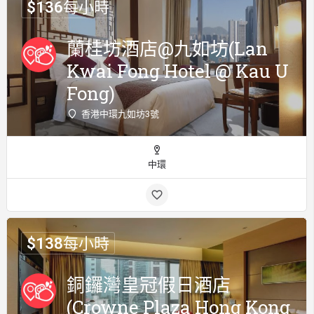
$
136
每小時
蘭桂坊酒店@九如坊(Lan
Kwai Fong Hotel @ Kau U
Fong)
香港中環九如坊3號
中環
$
138
每小時
銅鑼灣皇冠假日酒店
(Crowne Plaza Hong Kong