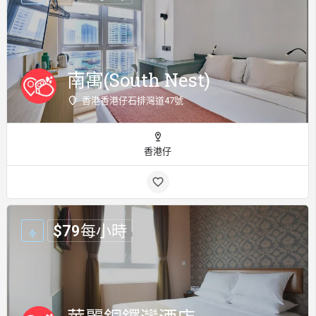
南寓(South Nest)
香港香港仔石排灣道47號
香港仔
$
79
每小時