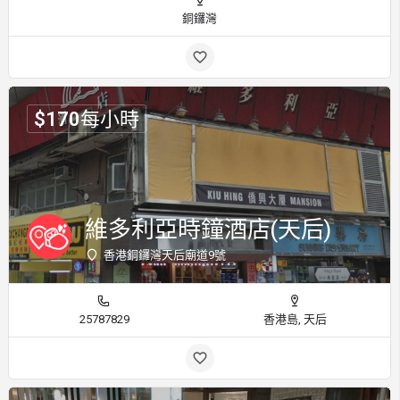
銅鑼灣
$
170
每小時
維多利亞時鐘酒店(天后)
香港銅鑼灣天后廟道9號
25787829
香港島, 天后