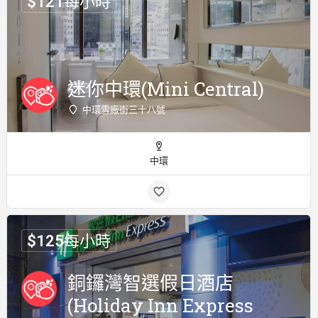
$
121
每小時
迷你中環(Mini Central)
中環雪廠街三十八號
中環
$
125
每小時
銅鑼灣智選假日酒店
(Holiday Inn Express