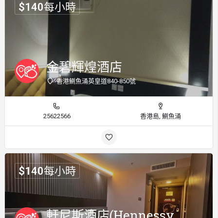
$
140
每小時
金碧輝煌酒店
香港鰂魚涌英皇道840-850號
25622566
香港島, 鰂魚涌
$
140
每小時
軒尼斯酒店(Hennessy