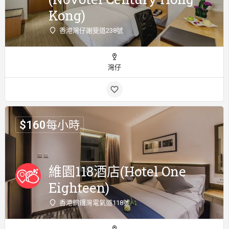
Kong)
香港灣仔謝斐道238號
灣仔
$
160
每小時
維園118酒店(Hotel One
Eighteen)
香港銅鑼灣電氣道118號