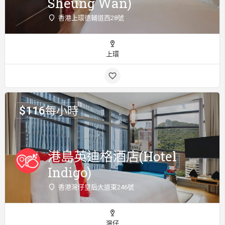
Sheung Wan)
香港上環德輔道西28號
上環
$
116
每小時
港島英迪格酒店(Hotel
Indigo)
香港灣仔皇后大道東246號
灣仔