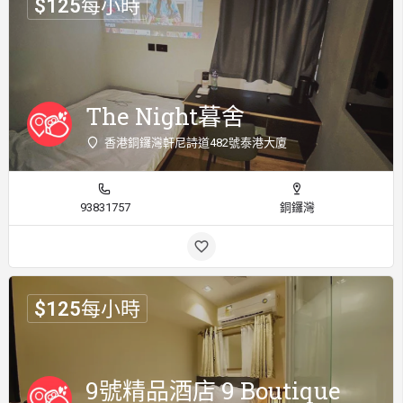
$
125
每小時
The Night暮舍
香港銅鑼灣軒尼詩道482號泰港大廈
93831757
銅鑼灣
$
125
每小時
9號精品酒店 9 Boutique