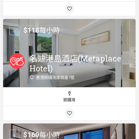
$
118
每小時
名迪港島酒店(Metaplace
Hotel)
香港銅鑼灣摩頓臺7號
銅鑼灣
$
160
每小時