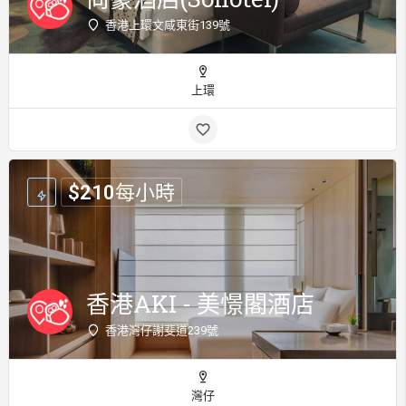
香港上環文咸東街139號
上環
$
210
每小時
香港AKI - 美憬閣酒店
香港灣仔謝斐道239號
灣仔