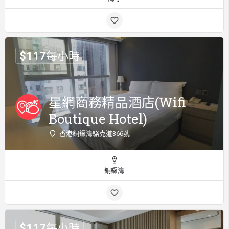
$
117
每小時
星網商務精品酒店(Wifi
Boutique Hotel)
香港銅鑼灣駱克道366號
銅鑼灣
$
117
每小時