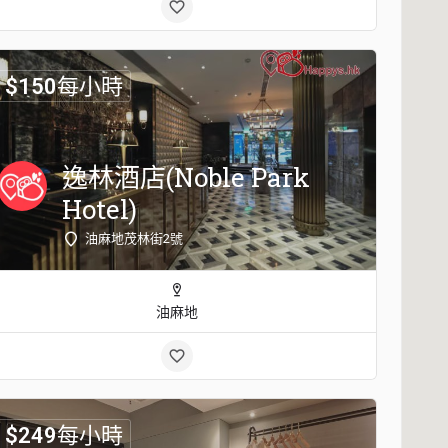
$
150
每小時
逸林酒店(Noble Park
Hotel)
油麻地茂林街2號
油麻地
$
249
每小時