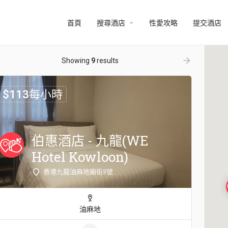
arrow_drop_down
首頁
搜尋酒店
性愛攻略
提交酒店
ow_backward
arrow_forward
Showing
9
results
$
113
每小時
伯惠酒店 - 九龍(WE
Hotel Kowloon)
香港九龍油麻地廟街3號
油麻地