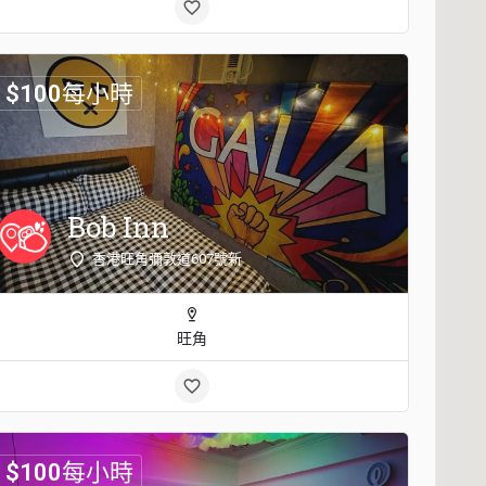
$
100
每小時
Bob Inn
香港旺角彌敦道607號新
旺角
$
100
每小時