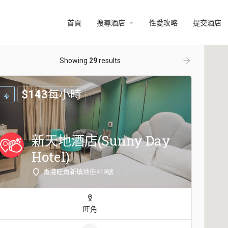
arrow_drop_down
首頁
搜尋酒店
性愛攻略
提交酒店
ow_backward
arrow_forward
Showing
29
results
$
143
每小時
新天地酒店(Sunny Day
Hotel)
香港旺角新填地街419號
旺角