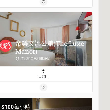
帝樂文娜公館(The Luxe
Manor)
尖沙咀金巴利道39號
尖沙咀
$
100
每小時