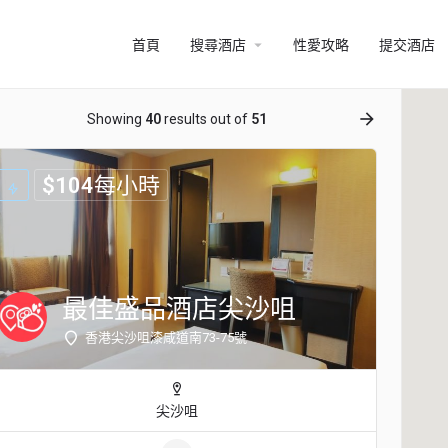
arrow_drop_down
首頁
搜尋酒店
性愛攻略
提交酒店
ow_backward
arrow_forward
Showing
40
results out of
51
$
104
每小時
最佳盛品酒店尖沙咀
香港尖沙咀漆咸道南73-75號
尖沙咀