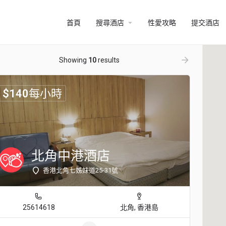
arrow_drop_down
首頁
搜尋酒店
性愛攻略
提交酒店
ow_backward
arrow_forward
Showing
10
results
$
140
每小時
北角中港酒店
香港北角七姊妹道25-31號
25614618
北角, 香港島