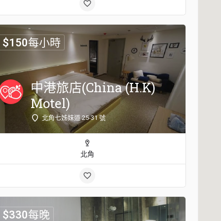
$
150
每小時
中港旅店(China (H.K)
Motel)
北角七姊妹道 25-31 號
北角
$
330
每晚