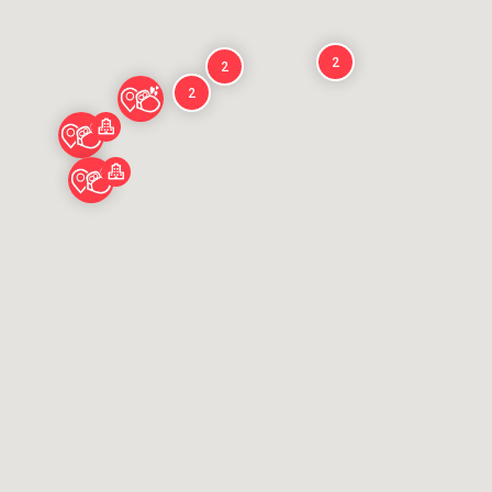
2
2
2