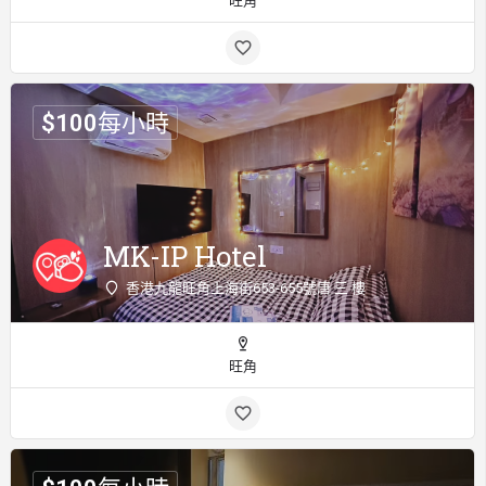
旺角
$
100
每小時
MK-IP Hotel
香港九龍旺角上海街653-655號唐 三 樓
旺角