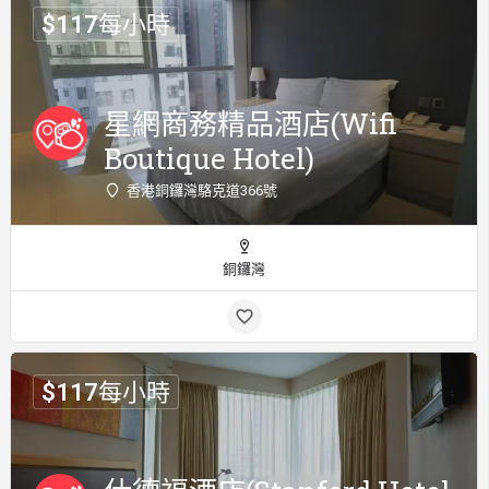
$
117
每小時
星網商務精品酒店(Wifi
Boutique Hotel)
香港銅鑼灣駱克道366號
銅鑼灣
$
117
每小時