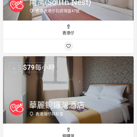
南寓(South Nest)
香港香港仔石排灣道47號
香港仔
$
79
每小時
華麗銅鑼灣酒店
香港灣仔祥和里
銅鑼灣