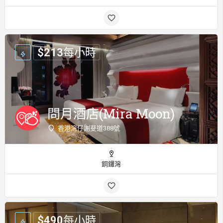
$
213
每小時
問月酒店(Mira Moon)
香港灣仔謝斐道388號
銅鑼灣
$
490
每小時