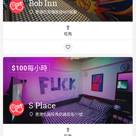
Bob Inn
香港旺角彌敦道607號新
旺角
$
100
每小時
S Place
香港九龍旺角奶路臣街11號