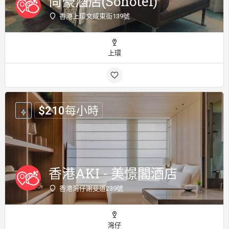
尚豪酒店(Sohotel)
香港上環文咸東街139號
上環
$
210
每小時
香港AKI - 美憬閣酒店
香港灣仔謝斐道239號
灣仔