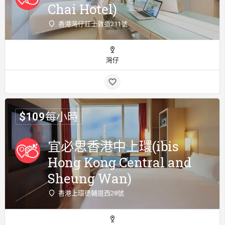
Chai Hotel)
香港灣仔莊士敦道211號
灣仔
$
109
每小時
宜必思香港中上環(ibis
Hong Kong Central and
Sheung Wan)
香港上環德輔道西28號