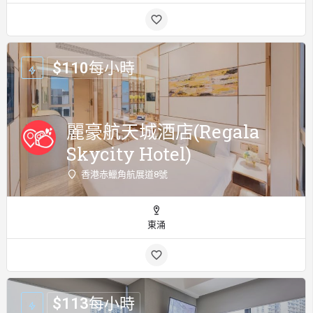
$
110
每小時
麗豪航天城酒店(Regala
Skycity Hotel)
香港赤鱲角航展道8號
東涌
$
113
每小時