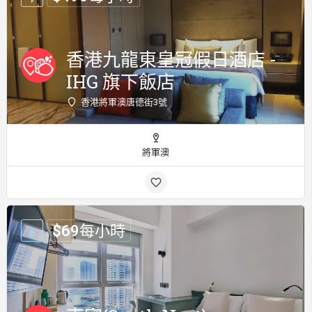
香港九龍東皇冠假日酒店 -
IHG 旗下飯店
香港將軍澳唐德街3號
將軍澳
$
69
每小時