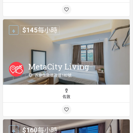
$
145
每小時
MetaCity Living
香港佐敦彌敦道182號
佐敦
$
160
每小時