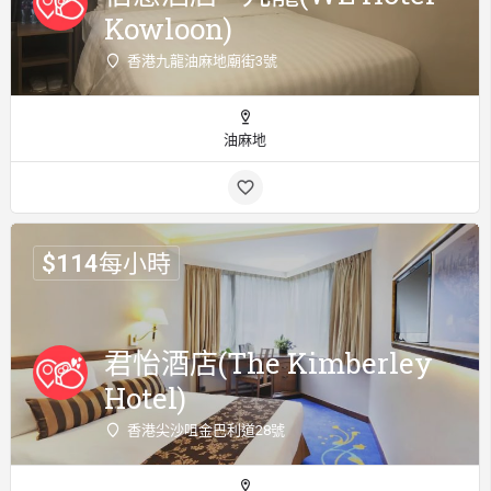
Kowloon)
香港九龍油麻地廟街3號
油麻地
$
114
每小時
君怡酒店(The Kimberley
Hotel)
香港尖沙咀金巴利道28號