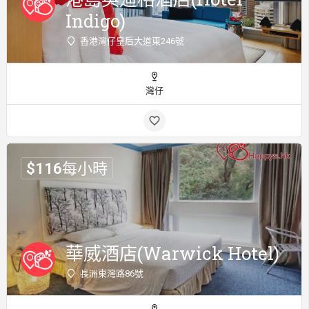
Indigo)
香港灣仔皇后大道東246號
灣仔
$
116
每小時
華威酒店(Warwick Hotel)
長洲東灣路86號