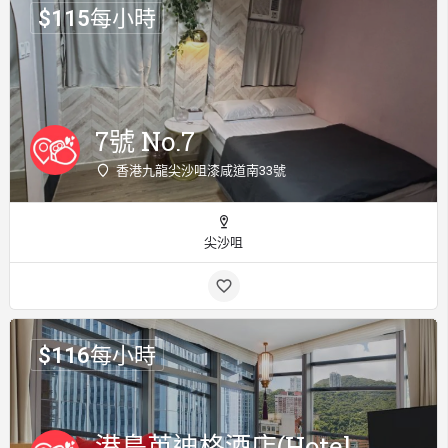
$
115
每小時
7號 No.7
香港九龍尖沙咀漆咸道南33號
尖沙咀
$
116
每小時
港島英迪格酒店(Hotel