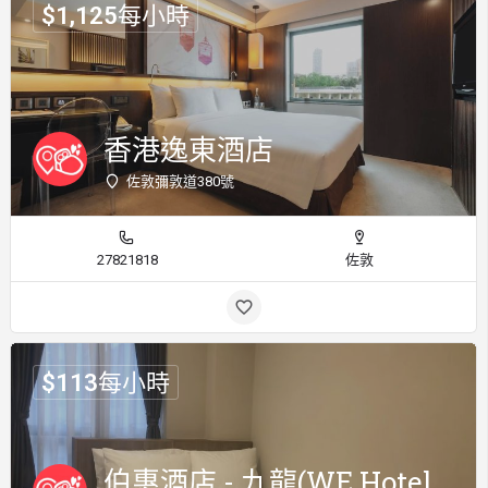
$
1,125
每小時
香港逸東酒店
佐敦彌敦道380號
27821818
佐敦
$
113
每小時
伯惠酒店 - 九龍(WE Hotel