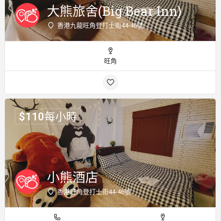
大熊旅舍(Big Bear Inn)
香港九龍旺角登打士街44-46號
旺角
$
110
每小時
小熊酒店
香港旺角登打士街44-46號