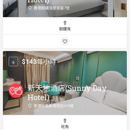
香港銅鑼灣摩頓臺7號
銅鑼灣
$
143
每小時
新天地酒店(Sunny Day
Hotel)
香港旺角新填地街419號
旺角