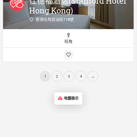
仕德福酒店(Stanford Hotel
Hong Kong)
香港旺角豉油街118號
旺角
1
2
3
4
→
地圖檢示