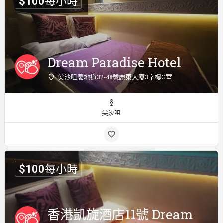
$
100
每小時
Dream Paradise Hotel
尖沙咀麼地道32-48號麗東大廈3字樓G室
尖沙咀
$
100
每小時
香港凱旋酒店11號 Dream