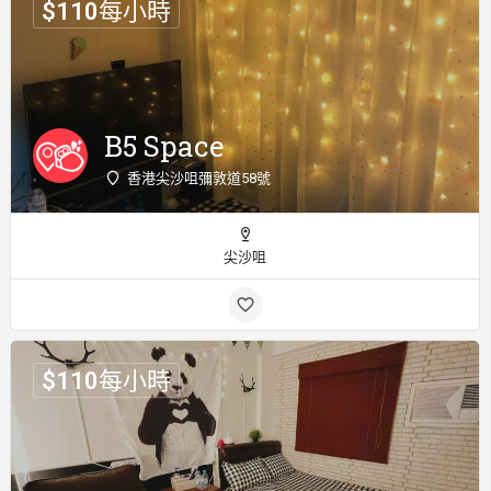
$
110
每小時
B5 Space
香港尖沙咀彌敦道58號
尖沙咀
$
110
每小時