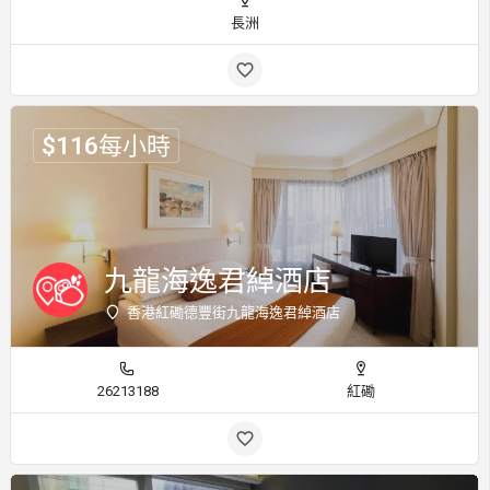
長洲
$
116
每小時
九龍海逸君綽酒店
香港紅磡德豐街九龍海逸君綽酒店
26213188
紅磡