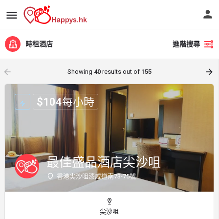
時租酒店
進階搜尋
arrow_backward
arrow_forward
Showing
40
results out of
155
$
104
每小時
最佳盛品酒店尖沙咀
香港尖沙咀漆咸道南73-75號
尖沙咀