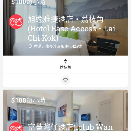
$
100
每小時
旭逸雅捷酒店‧荔枝角
(Hotel Ease Access‧Lai
Chi Kok)
香港九龍長沙灣永康街42a號
荔枝角
$
108
每小時
富薈灣仔酒店(iclub Wan