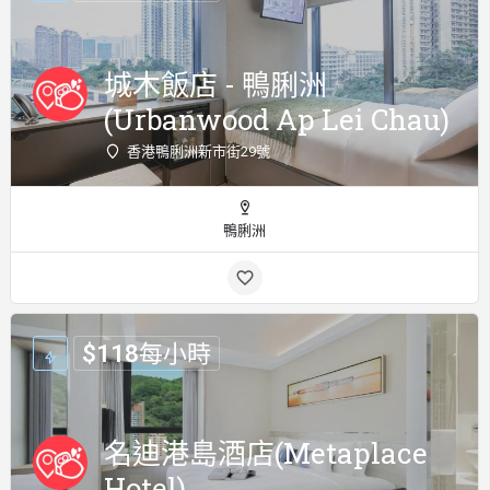
城木飯店 - 鴨脷洲
(Urbanwood Ap Lei Chau)
香港鴨脷洲新市街29號
鴨脷洲
$
118
每小時
名迪港島酒店(Metaplace
Hotel)