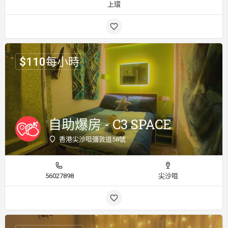
上環
$
110
每小時
自助爆房 - C3 SPACE
香港尖沙咀彌敦道58號
56027898
尖沙咀