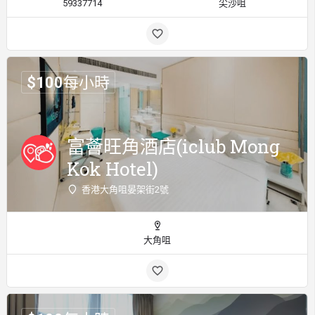
59337714
尖沙咀
$
100
每小時
富薈旺角酒店(iclub Mong
Kok Hotel)
香港大角咀晏架街2號
大角咀