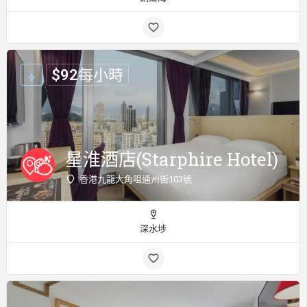
$
92
每小時
星淮酒店(Starphire Hotel)
香港九龍大角咀通州街103號
深水埗