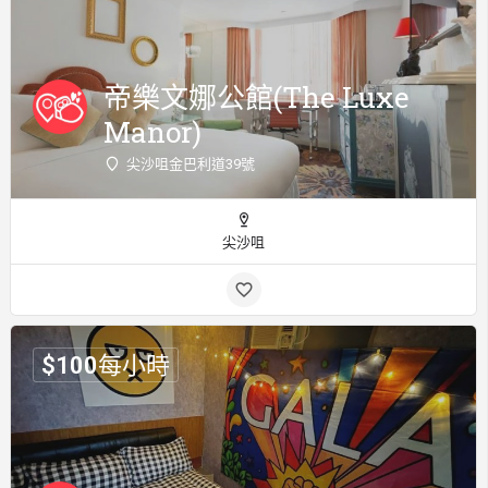
帝樂文娜公館(The Luxe
Manor)
尖沙咀金巴利道39號
尖沙咀
$
100
每小時