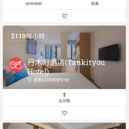
62535600
旺角
$
110
每小時
丹木町酒店(Tankityou
Hotel)
香港尖沙咀棉登徑5號
尖沙咀