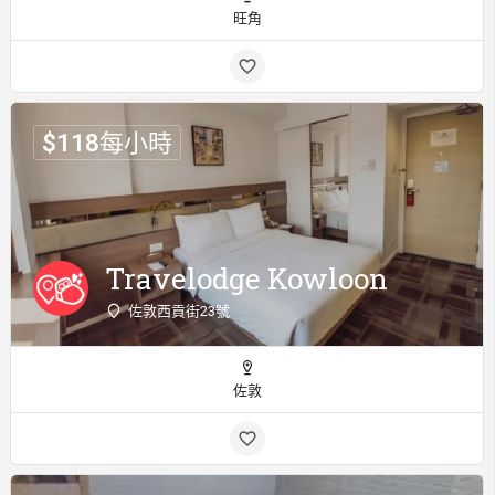
旺角
$
118
每小時
Travelodge Kowloon
佐敦西貢街23號
佐敦