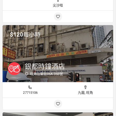
尖沙咀
$
120
每小時
銀都時鐘酒店
旺角山東街36A-36B號
27715106
九龍, 旺角