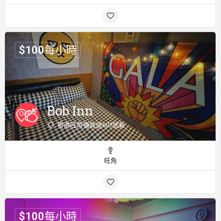
$
100
每小時
Bob Inn
香港旺角彌敦道607號新
旺角
$
100
每小時