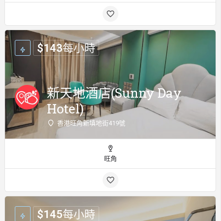
$
143
每小時
新天地酒店(Sunny Day
Hotel)
香港旺角新填地街419號
旺角
$
145
每小時