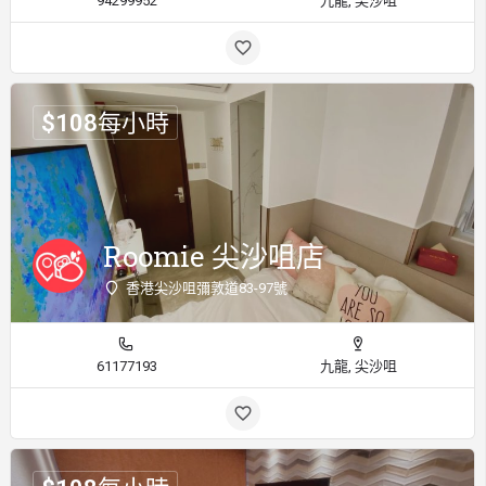
94299952
九龍, 尖沙咀
$
108
每小時
Roomie 尖沙咀店
香港尖沙咀彌敦道83-97號
61177193
九龍, 尖沙咀