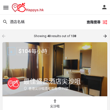
進階搜尋
arrow_backward
arrow_forward
Showing
40
results out of
138
$
104
每小時
最佳盛品酒店尖沙咀
香港尖沙咀漆咸道南73-75號
尖沙咀