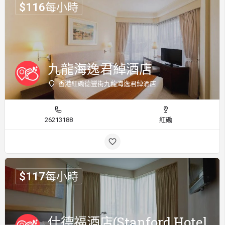
$
116
每小時
九龍海逸君綽酒店
香港紅磡德豐街九龍海逸君綽酒店
26213188
紅磡
$
117
每小時
仕德福酒店(Stanford Hotel