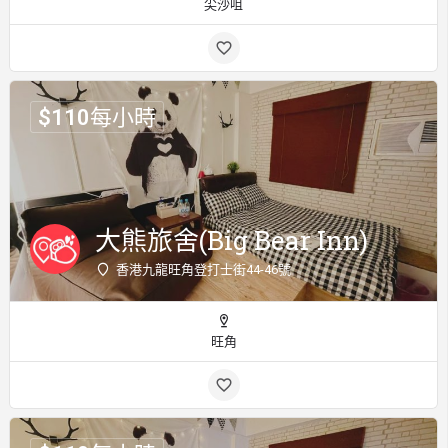
尖沙咀
$
110
每小時
大熊旅舍(Big Bear Inn)
香港九龍旺角登打士街44-46號
旺角