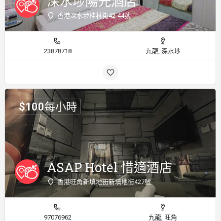
深水埗陽光酒店
香港深水埗桂林街42-44號
23878718
九龍, 深水埗
$
100
每小時
ASAP Hotel 惜適酒店
香港旺角新填地街新填地街427號
97076962
九龍, 旺角