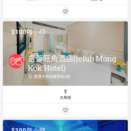
$
100
每小時
富薈旺角酒店(iclub Mong
Kok Hotel)
香港大角咀晏架街2號
大角咀
$
100
每小時