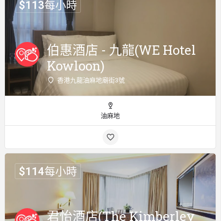
$
113
每小時
伯惠酒店 - 九龍(WE Hotel
Kowloon)
香港九龍油麻地廟街3號
油麻地
$
114
每小時
君怡酒店(The Kimberley