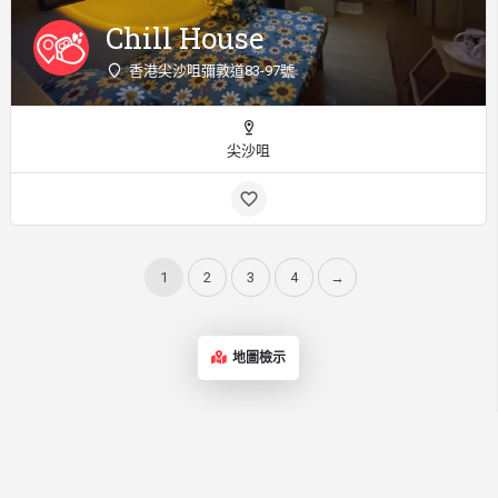
Chill House
香港尖沙咀彌敦道83-97號
尖沙咀
1
2
3
4
→
地圖檢示