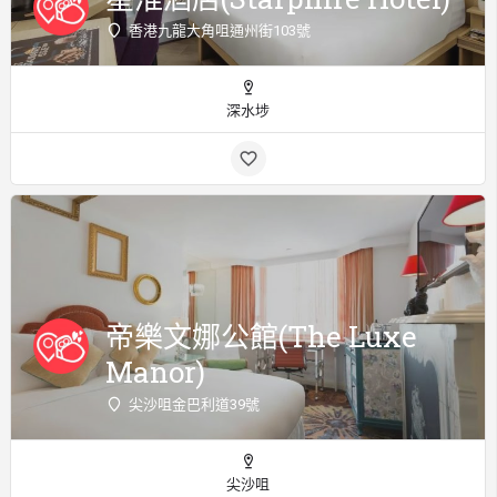
香港九龍大角咀通州街103號
深水埗
帝樂文娜公館(The Luxe
Manor)
尖沙咀金巴利道39號
尖沙咀