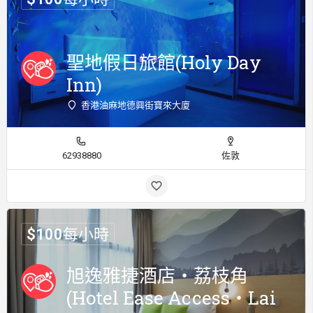
聖地假日旅館(Holy Day
Inn)
香港油麻地德興街寶來大廈
62938880
佐敦
$
100
每小時
旭逸雅捷酒店‧荔枝角
(Hotel Ease Access‧Lai