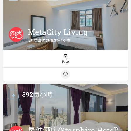
MetaCity Living
香港佐敦彌敦道182號
佐敦
$
92
每小時
星淮酒店(Starphire Hotel)