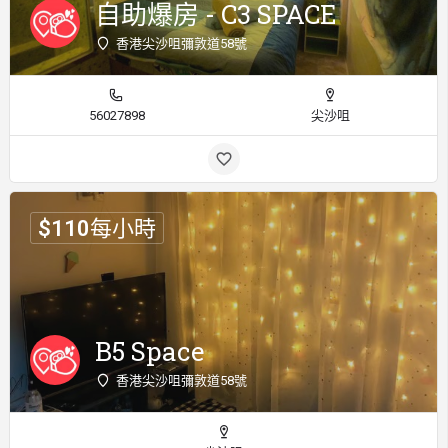
自助爆房 - C3 SPACE
香港尖沙咀彌敦道58號
56027898
尖沙咀
$
110
每小時
B5 Space
香港尖沙咀彌敦道58號