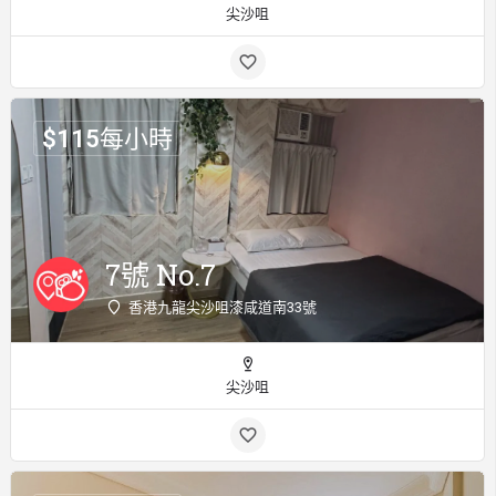
尖沙咀
$
115
每小時
7號 No.7
香港九龍尖沙咀漆咸道南33號
尖沙咀