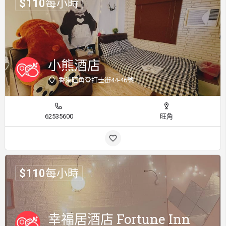
$
110
每小時
小熊酒店
香港旺角登打士街44-46號
62535600
旺角
$
110
每小時
幸福居酒店 Fortune Inn