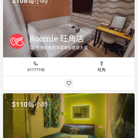
$
108
每小時
Roomie 旺角店
香港旺角西洋菜南街遠景大廈
61177193
旺角
$
110
每小時