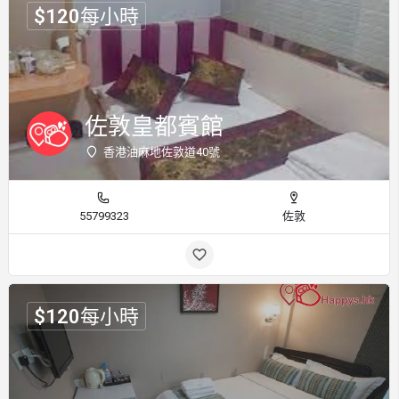
$
120
每小時
佐敦皇都賓館
香港油麻地佐敦道40號
55799323
佐敦
$
120
每小時