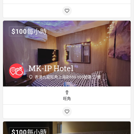
$
100
每小時
MK-IP Hotel
香港九龍旺角上海街653-655號唐 三 樓
旺角
$
100
每小時