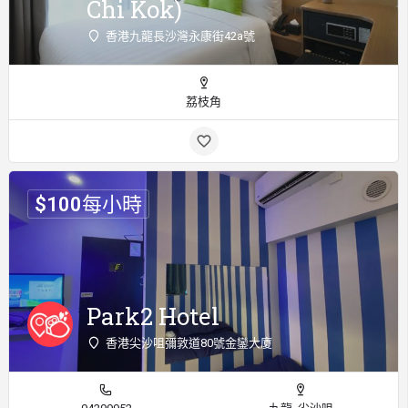
Chi Kok)
香港九龍長沙灣永康街42a號
荔枝角
$
100
每小時
Park2 Hotel
香港尖沙咀彌敦道80號金鑾大廈