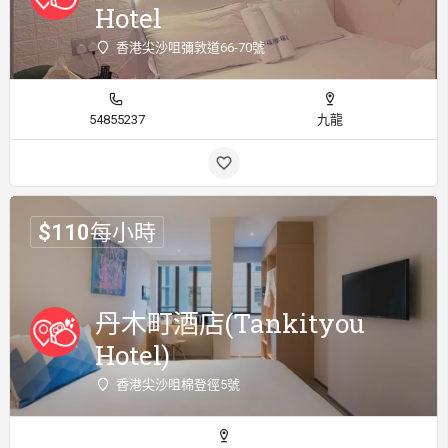
Hotel
香港尖沙咀彌敦道66-70號
54855237
九龍
$
110
每小時
丹木町酒店(Tankityou
Hotel)
香港尖沙咀棉登徑5號