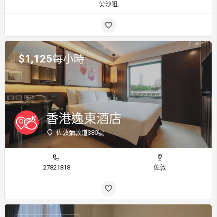
尖沙咀
$
1,125
每小時
香港逸東酒店
佐敦彌敦道380號
27821818
佐敦