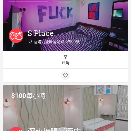
S Place
香港九龍旺角奶路臣街11號
旺角
$
100
每小時